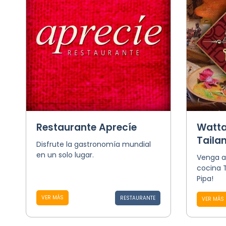
Restaurante Aprecíe
Watta
Taila
Disfrute la gastronomía mundial
en un solo lugar.
Venga a 
cocina T
Pipa!
VER MÁS
RESTAURANTE
VER MÁS