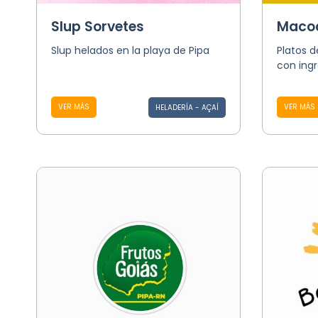
Slup Sorvetes
Maco
Slup helados en la playa de Pipa
Platos d
con ingr
VER MÁS
VER MÁS
HELADERÍA - AÇAÍ