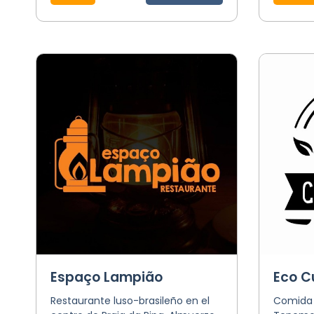
Espaço Lampião
Eco C
Restaurante luso-brasileño en el
Comida s