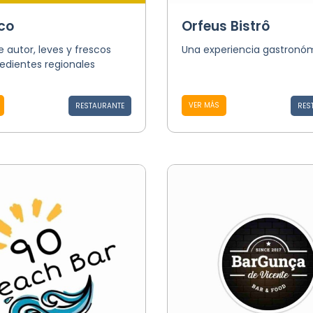
co
Orfeus Bistrô
e autor, leves y frescos
Una experiencia gastronó
edientes regionales
VER MÁS
RESTAURANTE
RES