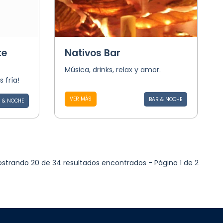
te
Nativos Bar
Música, drinks, relax y amor.
 fría!
VER MÁS
BAR & NOCHE
 & NOCHE
strando 20 de 34 resultados encontrados - Página 1 de 2