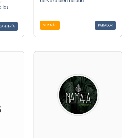
,
cerveza bien helada
 las
VER MÁS
PARADOR
CAFETERÍA