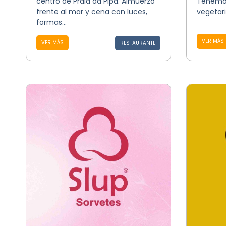
centro de Praia da Pipa. Almuerzo
Tenemos
frente al mar y cena con luces,
vegetari
formas...
VER MÁS
VER MÁS
RESTAURANTE