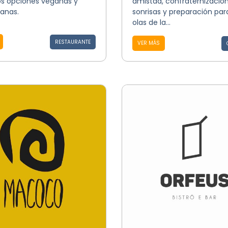
 opciones veganas y
amistad, confraternización
anas.
sonrisas y preparación para
olas de la...
RESTAURANTE
VER MÁS