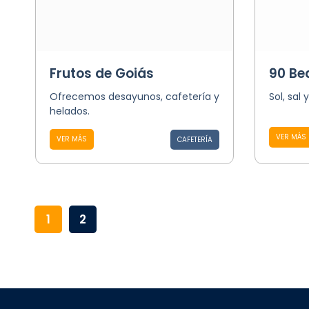
Frutos de Goiás
90 Be
Ofrecemos desayunos, cafetería y
Sol, sal 
helados.
VER MÁS
VER MÁS
CAFETERÍA
1
2