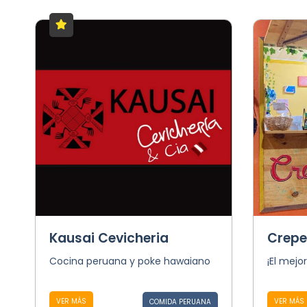
Kausai Cevicheria
Crepe
Cocina peruana y poke hawaiano
¡El mejo
VER MÁS
VER MÁS
COMIDA PERUANA