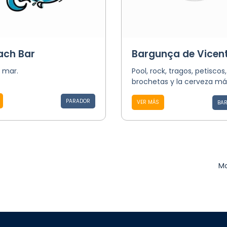
ach Bar
Bargunça de Vicen
y mar.
Pool, rock, tragos, petiscos,
brochetas y la cerveza más
PARADOR
VER MÁS
BAR
Mo