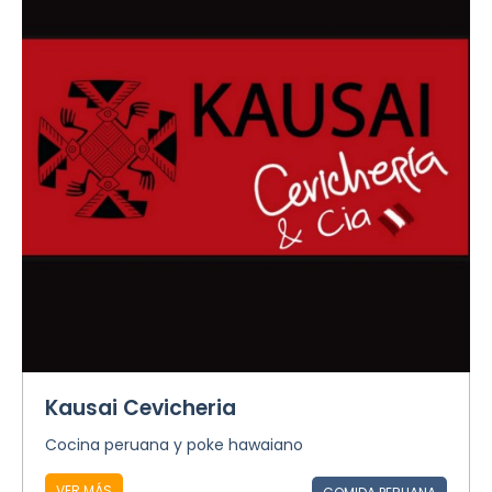
Kausai Cevicheria
Cocina peruana y poke hawaiano
VER MÁS