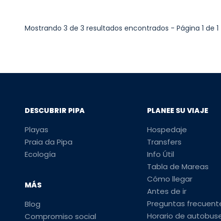
Mostrando 3 de 3 resultados encontrados - Página 1 de 1
DESCUBRIR PIPA
PLANEE SU VIAJE
Playas
Hospedaje
Praia da Pipa
Transfers
Ecología
Info Útil
Tabla de Mareas
Cómo llegar
MÁS
Antes de ir
Preguntas frecuent
Blog
Horario de autobus
Compromiso social