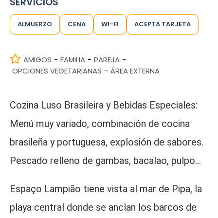
SERVICIOS
ALMUERZO
CENA
WI-FI
ACEPTA TARJETA
AMIGOS
FAMILIA
PAREJA
-
-
-
OPCIONES VEGETARIANAS
ÁREA EXTERNA
-
Cozina Luso Brasileira y Bebidas Especiales:
Menú muy variado, combinación de cocina
brasileña y portuguesa, explosión de sabores.
Pescado relleno de gambas, bacalao, pulpo…
Espaço Lampião tiene vista al mar de Pipa, la
playa central donde se anclan los barcos de