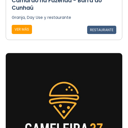
Camarão na Fazenda - Barra do
Cunhaú
Granja, Day Use y restaurante
VER MÁS
RESTAURANTE