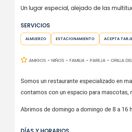
Un lugar especial, alejado de las multi
SERVICIOS
ALMUERZO
ESTACIONAMIENTO
ACEPTA TARJ
AMIGOS
NIÑOS
FAMILIA
PAREJA
ORILLA DE
-
-
-
-
Somos un restaurante especializado en mar
contamos con un espacio para mascotas, 
Abrimos de domingo a domingo de 8 a 16 hs
DÍAS Y HORARIOS