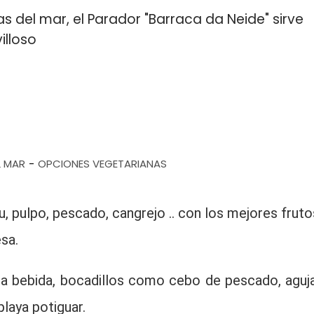
las del mar, el Parador "Barraca da Neide" sirve
illoso
L MAR
OPCIONES VEGETARIANAS
-
u, pulpo, pescado, cangrejo .. con los mejores fruto
sa.
na bebida, bocadillos como cebo de pescado, aguja
playa potiguar.