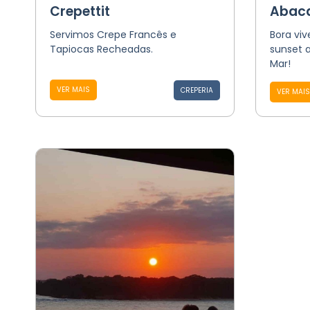
Crepettit
Abaca
Servimos Crepe Francês e
Bora viv
Tapiocas Recheadas.
sunset 
Mar!
VER MAIS
CREPERIA
VER MAIS