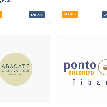
 gelada
VER MAIS
BARRACA
BA