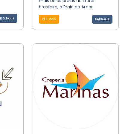
mais belas praias do litoral
brasileiro, a Praia do Amor.
R & NOITE
VER MAIS
BARRACA