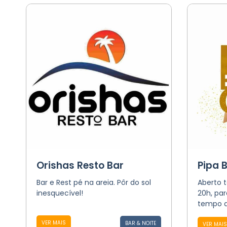
Orishas Resto Bar
Pipa 
Bar e Rest pé na areia. Pôr do sol
Aberto t
inesquecível!
20h, pa
tempo ao
VER MAIS
BAR & NOITE
VER MAIS