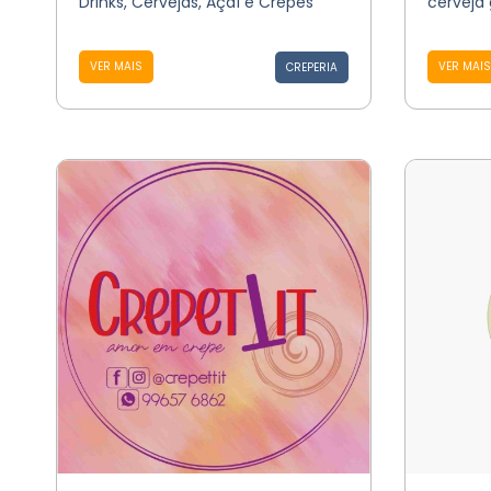
Drinks, Cervejas, Açaí e Crepes
cerveja
VER MAIS
VER MAIS
CREPERIA