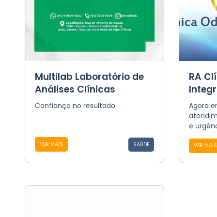
Multilab Laboratório de
RA Cl
Análises Clínicas
Integ
Confiança no resultado
Agora e
atendim
e urgênc
VER MAIS
SAÚDE
VER MAIS