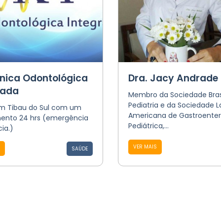
ínica Odontológica
Dra. Jacy Andrade
rada
Membro da Sociedade Brasi
Pediatria e da Sociedade L
m Tibau do Sul com um
Americana de Gastroenter
ento 24 hrs (emergência
Pediátrica,...
ia.)
VER MAIS
SAÚDE