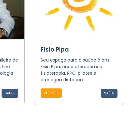
Fisio Pipa
leira de
Seu espaço para a saúde é em
atino
Fisio Pipa, onde oferecemos
ologia
fisioterapia, RPG, pilates e
drenagem linfática.
VER MAIS
SAÚDE
SAÚDE