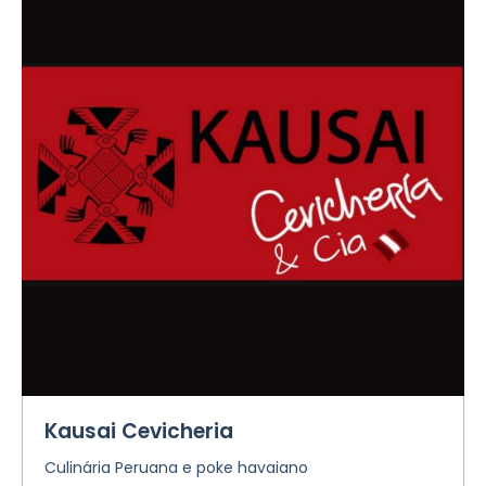
Kausai Cevicheria
Culinária Peruana e poke havaiano