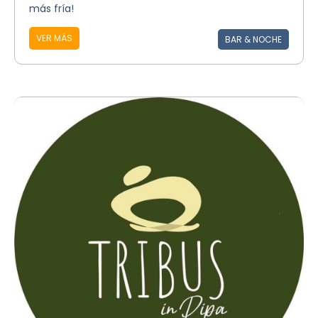
más fría!
VER MÁS
BAR & NOCHE