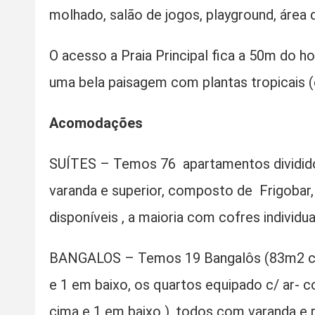
molhado, salão de jogos, playground, área
O acesso a Praia Principal fica a 50m do h
uma bela paisagem com plantas tropicais (es
Acomodações
SUÍTES – Temos 76 apartamentos dividido
varanda e superior, composto de Frigobar, 
disponíveis , a maioria com cofres individ
BANGALOS – Temos 19 Bangalôs (83m2 cad
e 1 em baixo, os quartos equipado c/ ar- co
cima e 1 em baixo ), todos com varanda e 