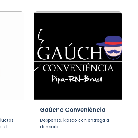
Gaúcho Conveniência
ductos
Despensa, kiosco con entrega a
s el
domicilio