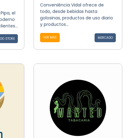
Conveniência Vidal ofrece de
todo, desde bebidas hasta
Pipa, el
golosinas, productos de uso diario
moderno
y productos...
ientes...
VER MÁS
MERCADO
TOO STORE