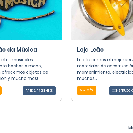
ão da Música
Loja Leão
entos musicales
Le ofrecemos el mejor serv
nte hechos a mano,
materiales de construcció
 ofrecemos objetos de
mantenimiento, electricid
ión y mucho más!
muchas...
VER MÁS
ARTE & PRESENTES
CONSTRUCCIÓ
Mo