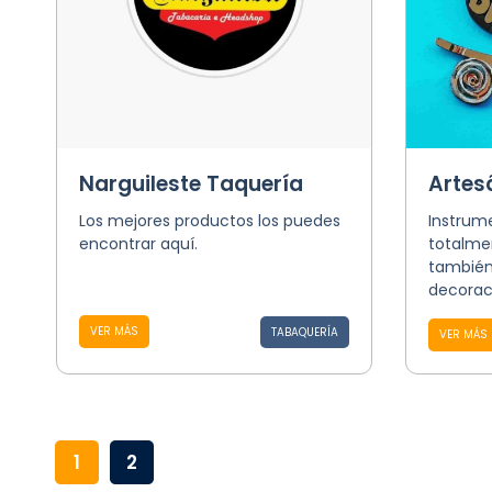
Narguileste Taquería
Artes
Los mejores productos los puedes
Instrum
encontrar aquí.
totalme
también
decorac
VER MÁS
TABAQUERÍA
VER MÁS
1
2