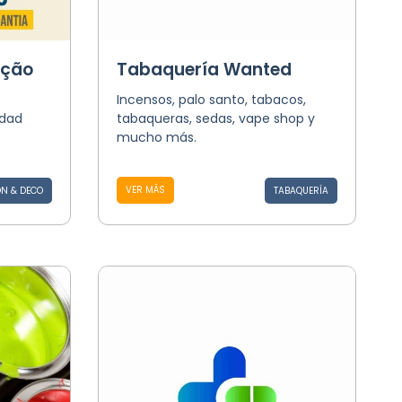
ução
Tabaquería Wanted
Incensos, palo santo, tabacos,
idad
tabaqueras, sedas, vape shop y
mucho más.
VER MÁS
N & DECO
TABAQUERÍA