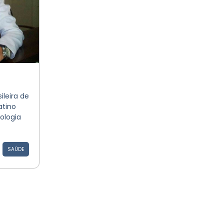
leira de
atino
ologia
SAÚDE