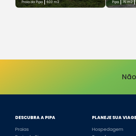
Praia da Pipa
600 m2
Pipa
75 m2
Não
DESCUBRA A PIPA
PLANEJE SUA VIAG
Praias
Hospedagem