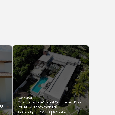
Consultar
Casa alto padrão de 4 Quartos em Pipa
RF:
RN | RF: VB (com mobília)
Praia da Pipa
1832 m2
5 Quartos