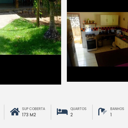
SUP COBERTA
QUARTOS
BANHOS
173 M2
2
1