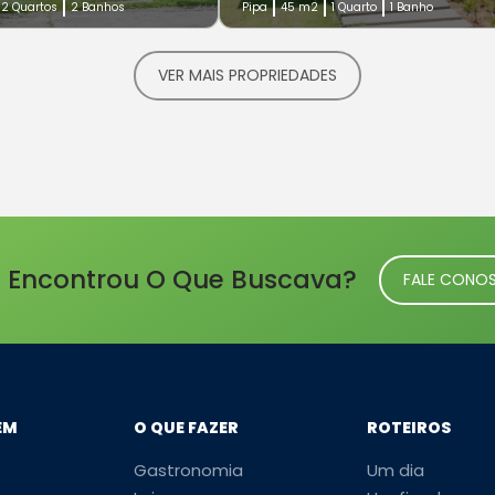
2 Quartos
2 Banhos
Pipa
45 m2
1 Quarto
1 Banho
VER MAIS PROPRIEDADES
 Encontrou O Que Buscava?
FALE CONO
EM
O QUE FAZER
ROTEIROS
Gastronomia
Um dia