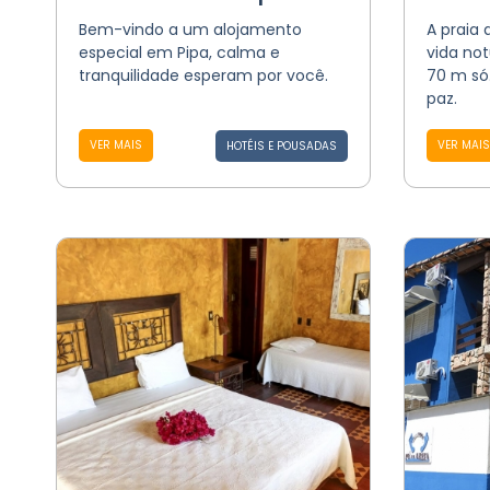
Bem-vindo a um alojamento
A praia 
especial em Pipa, calma e
vida not
tranquilidade esperam por você.
70 m só
paz.
VER MAIS
VER MAIS
HOTÉIS E POUSADAS