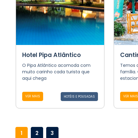
Hotel Pipa Atlântico
Canti
O Pipa Atlântico acomoda com
Temos q
muito carinho cada turista que
família.
aqui chega
estaci
VER MAIS
VER MAIS
HOTÉIS E POUSADAS
1
2
3