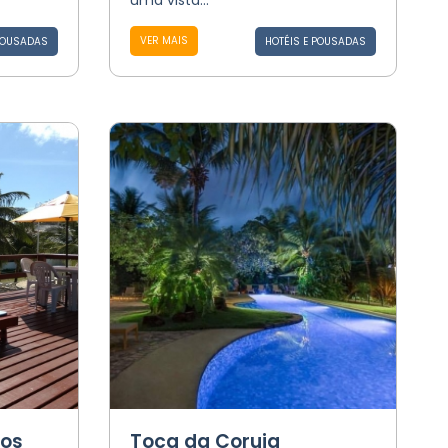
uma vista...
VER MAIS
POUSADAS
HOTÉIS E POUSADAS
dos
Toca da Coruja