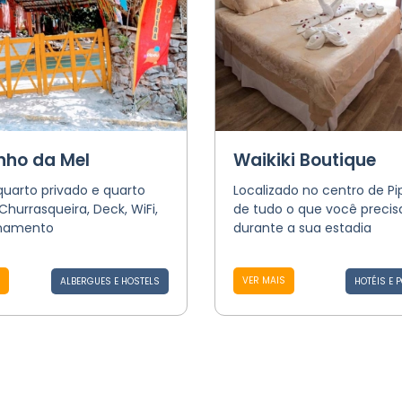
nho da Mel
Waikiki Boutique
uarto privado e quarto
Localizado no centro de Pi
 Churrasqueira, Deck, WiFi,
de tudo o que você precis
onamento
durante a sua estadia
VER MAIS
ALBERGUES E HOSTELS
HOTÉIS E 