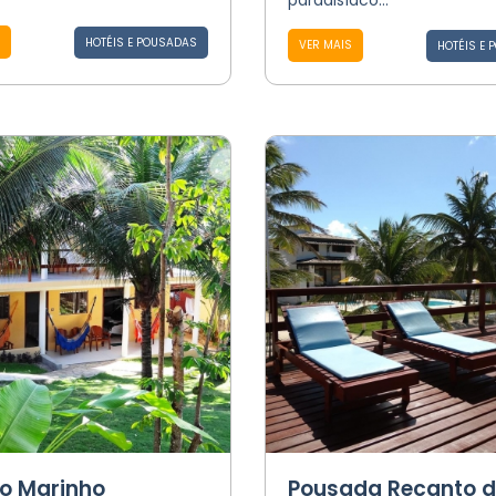
paradisíaco...
HOTÉIS E POUSADAS
VER MAIS
HOTÉIS E 
o Marinho
Pousada Recanto 