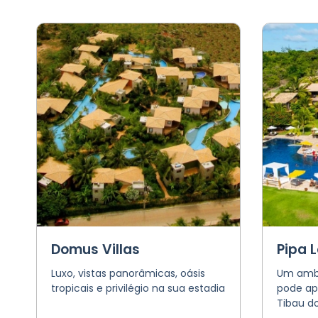
Domus Villas
Pipa 
Luxo, vistas panorâmicas, oásis
Um ambi
tropicais e privilégio na sua estadia
pode apr
Tibau do