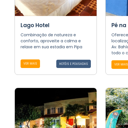
Lago Hotel
Pé na
Combinação de natureza e
Oferec
conforto, aproveite a calma e
localiz
relaxe em sua estadia em Pipa
Av. Bahí
todo o c
VER MAIS
HOTÉIS E POUSADAS
VER MAIS