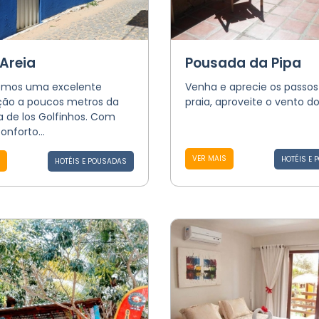
 Areia
Pousada da Pipa
emos uma excelente
Venha e aprecie os passos
ação a poucos metros da
praia, aproveite o vento d
a de los Golfinhos. Com
onforto...
VER MAIS
HOTÉIS E 
HOTÉIS E POUSADAS