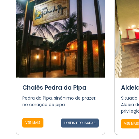
Chalés Pedra da Pipa
Aldei
Pedra da Pipa, sinônimo de prazer,
Situado 
no coração de pipa
Aldeia 
privileg
VER MAIS
HOTÉIS E POUSADAS
VER MAIS