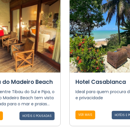
a do Madeiro Beach
Hotel Casablanca
entre Tibau do Sul e Pipa, o
Ideal para quem procura 
do Madeiro Beach tem vista
e privacidade
iada para o mar e praias...
VER MAIS
HOTÉIS E 
HOTÉIS E POUSADAS