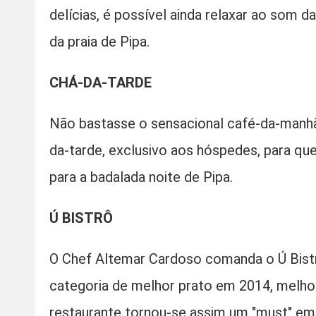
delícias, é possível ainda relaxar ao som d
da praia de Pipa.
CHÁ-DA-TARDE
Não bastasse o sensacional café-da-manhã, 
da-tarde, exclusivo aos hóspedes, para qu
para a badalada noite de Pipa.
Ú BISTRÔ
O Chef Altemar Cardoso comanda o Ú Bistr
categoria de melhor prato em 2014, melho
restaurante tornou-se assim um "must" em 