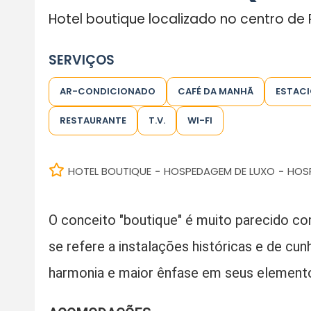
Hotel boutique localizado no centro de 
SERVIÇOS
AR-CONDICIONADO
CAFÉ DA MANHÃ
ESTAC
RESTAURANTE
T.V.
WI-FI
HOTEL BOUTIQUE
HOSPEDAGEM DE LUXO
HOS
-
-
O conceito "boutique" é muito parecido com
se refere a instalações históricas e de cun
harmonia e maior ênfase em seus elementos a