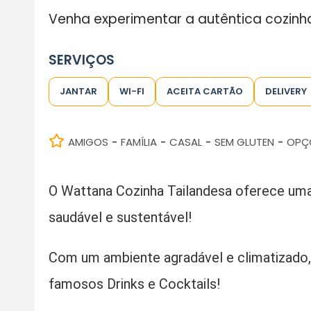
Venha experimentar a autêntica cozinha
SERVIÇOS
JANTAR
WI-FI
ACEITA CARTÃO
DELIVERY
AMIGOS
FAMÍLIA
CASAL
SEM GLUTEN
OPÇ
-
-
-
-
O Wattana Cozinha Tailandesa oferece uma 
saudável e sustentável!
Com um ambiente agradável e climatizado,
famosos Drinks e Cocktails!