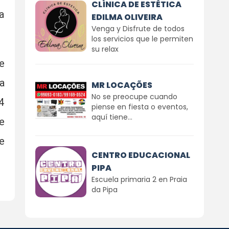
CLÍNICA DE ESTÉTICA
a
EDILMA OLIVEIRA
Venga y Disfrute de todos
los servicios que le permiten
su relax
e
a
MR LOCAÇÕES
No se preocupe cuando
4
piense en fiesta o eventos,
aquí tiene...
e
e
CENTRO EDUCACIONAL
PIPA
Escuela primaria 2 en Praia
da Pipa