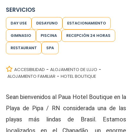
SERVICIOS
DAY USE
DESAYUNO
ESTACIONAMIENTO
GIMNASIO
PISCINA
RECEPCIÓN 24 HORAS
RESTAURANT
SPA
ACCESIBILIDAD
ALOJAMIENTO DE LUJO
-
-
ALOJAMIENTO FAMILIAR
HOTEL BOUTIQUE
-
Sean bienvenidos al Paua Hotel Boutique en la
Playa de Pipa / RN considerada una de las
playas más lindas de Brasil. Estamos
localizados en el Chapadão, un enorme