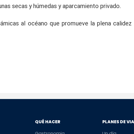
unas secas y húmedas y aparcamiento privado.
rámicas al océano que promueve la plena calidez 
QUÉ HACER
PLANES DE VI
Gastronomia
Un día