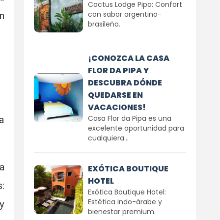
Cactus Lodge Pipa: Confort
con sabor argentino-
n
brasileño.
¡CONOZCA LA CASA
FLOR DA PIPA Y
DESCUBRA DÓNDE
QUEDARSE EN
VACACIONES!
Casa Flor da Pipa es una
a
excelente oportunidad para
cualquiera...
a
EXÓTICA BOUTIQUE
HOTEL
:
Exótica Boutique Hotel:
Estética indo-árabe y
y
bienestar premium.