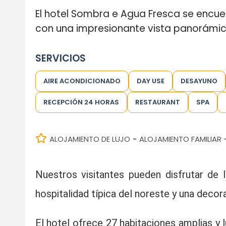
El hotel Sombra e Agua Fresca se encuen
con una impresionante vista panorámi
SERVICIOS
AIRE ACONDICIONADO
DAY USE
DESAYUNO
RECEPCIÓN 24 HORAS
RESTAURANT
SPA
ALOJAMIENTO DE LUJO
ALOJAMIENTO FAMILIAR
-
Nuestros visitantes pueden disfrutar de l
hospitalidad típica del noreste y una decor
El hotel ofrece 27 habitaciones amplias y l