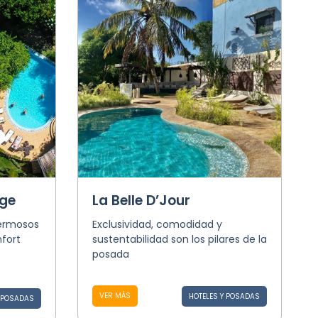
age
La Belle D’Jour
ermosos
Exclusividad, comodidad y
nfort
sustentabilidad son los pilares de la
posada
VER MÁS
HOTELES Y POSADAS
Y POSADAS