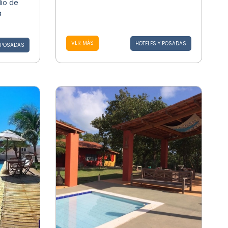
dio de
a
VER MÁS
HOTELES Y POSADAS
Y POSADAS