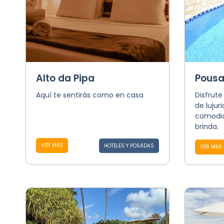
Alto da Pipa
Pousa
Aquí te sentirás como en casa
Disfrute
de lujur
comodid
brinda.
VER MÁS
HOTELES Y POSADAS
VER MÁS