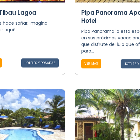
 Tibau Lagoa
Pipa Panorama Apa
Hotel
te hace soñar, imagina
r aquí!
Pipa Panorama lo esta es
en sus próximas vacacion
que disfrute del lujo que o
para...
HOTELES Y POSADAS
VER MÁS
HOTELES 