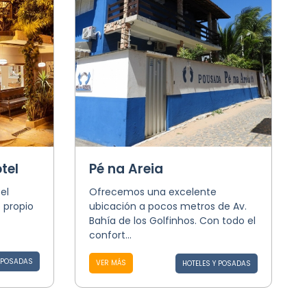
tel
Pé na Areia
el
Ofrecemos una excelente
 propio
ubicación a pocos metros de Av.
Bahía de los Golfinhos. Con todo el
confort...
Y POSADAS
VER MÁS
HOTELES Y POSADAS