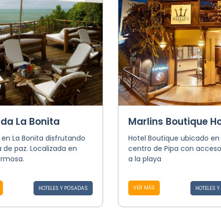
da La Bonita
Marlins Boutique Ho
 en La Bonita disfrutando
Hotel Boutique ubicado en 
 de paz. Localizada en
centro de Pipa con acceso
ormosa.
a la playa
VER MÁS
HOTELES Y POSADAS
HOTELES 