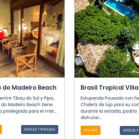
a do Madeiro Beach
Brasil Tropical Vill
entre Tibau do Sul y Pipa,
Estupenda Pousada con h
a do Madeiro Beach tiene
Chalets de lujo para su co
a privilegiada para el mar...
durante la estadía, podría
disfrutar...
HOTELES Y POSADAS
VER MÁS
HOTELES 