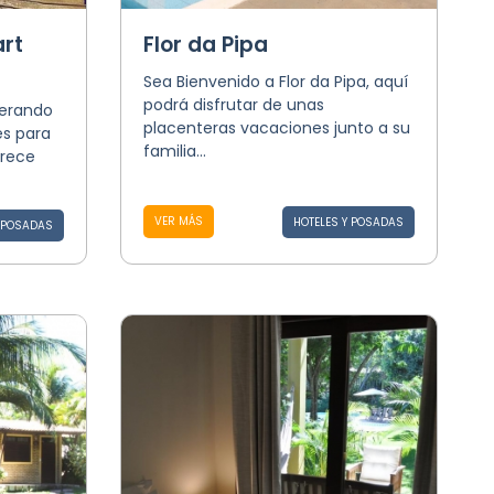
rt
Flor da Pipa
Sea Bienvenido a Flor da Pipa, aquí
podrá disfrutar de unas
perando
placenteras vacaciones junto a su
es para
familia...
frece
VER MÁS
HOTELES Y POSADAS
Y POSADAS