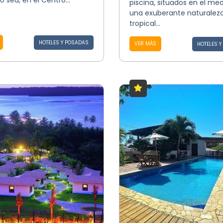
o sea, en el Centro...
piscina, situados en el me
una exuberante naturalez
tropical...
HOTELES Y POSADAS
VER MÁS
HOTELES 