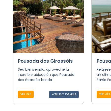
Pousada dos Girassóis
Pousa
Sea bienvenido, aproveche la
Relájese
increíble ubicación que Pousada
un clima
dos Girassóis brinda
Bahía F
VER MÁS
VER MÁS
HOTELES Y POSADAS