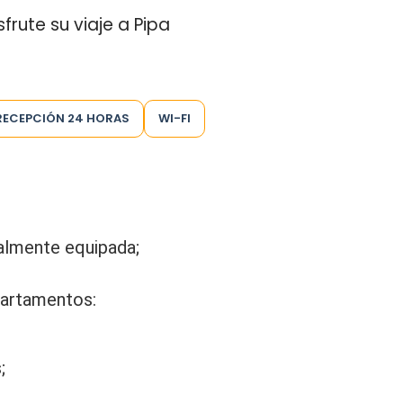
rute su viaje a Pipa
RECEPCIÓN 24 HORAS
WI-FI
almente equipada;
partamentos:
;
.