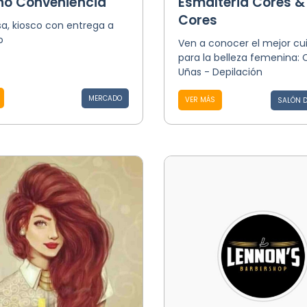
o Conveniência
Esmalteria Cores &
Cores
a, kiosco con entrega a
o
Ven a conocer el mejor cu
para la belleza femenina: 
Uñas - Depilación
MERCADO
VER MÁS
SALÓN D