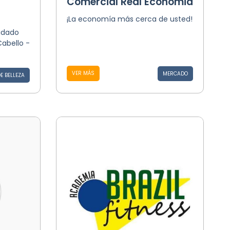
Comercial Real Economia
¡La economía más cerca de usted!
idado
Cabello -
VER MÁS
MERCADO
E BELLEZA