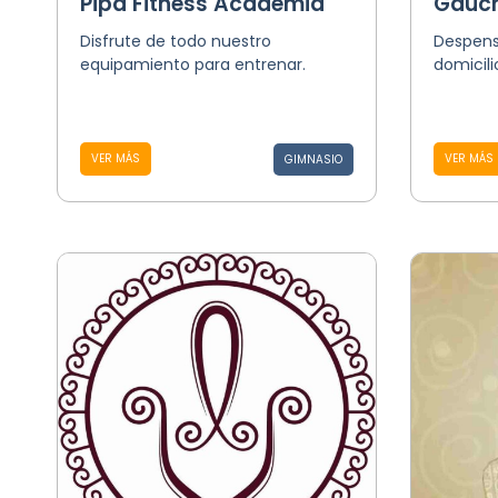
Pipa Fitness Academia
Gaúch
Disfrute de todo nuestro
Despens
equipamiento para entrenar.
domicili
VER MÁS
VER MÁS
GIMNASIO