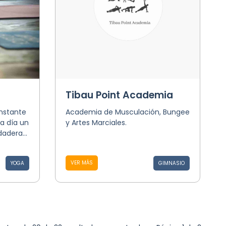
Tibau Point Academia
onstante
Academia de Musculación, Bungee
a día un
y Artes Marciales.
adera...
VER MÁS
YOGA
GIMNASIO