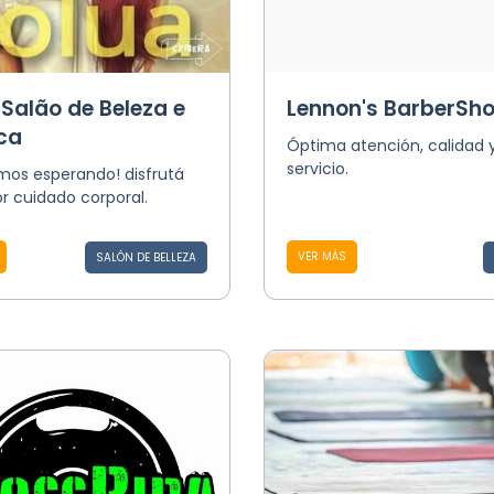
 Salão de Beleza e
Lennon's BarberSh
ca
Óptima atención, calidad 
servicio.
mos esperando! disfrutá
r cuidado corporal.
VER MÁS
SALÓN DE BELLEZA