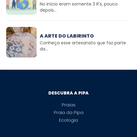
No início eram somente 3 R’s, pouco
depois...
A ARTE DO LABIRINTO
Conheça esse artesanato que faz parte
da...
DESCUBRA A PIPA
Praias
Praia da Pipa
Ecologia