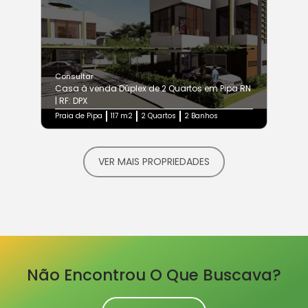
Consultar
Casa à venda Dúplex de 2 Quartos em Pipa RN
| RF: DPX
Praia de Pipa
117 m2
2 Quartos
2 Banhos
VER MAIS PROPRIEDADES
Não Encontrou O Que Buscava?