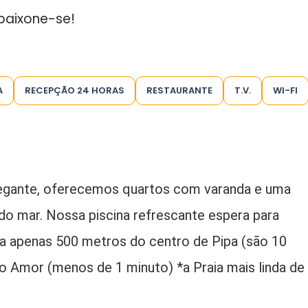
paixone-se!
A
RECEPÇÃO 24 HORAS
RESTAURANTE
T.V.
WI-FI
egante, oferecemos quartos com varanda e uma
do mar. Nossa piscina refrescante espera para
 a apenas 500 metros do centro de Pipa (são 10
o Amor (menos de 1 minuto) *a Praia mais linda de