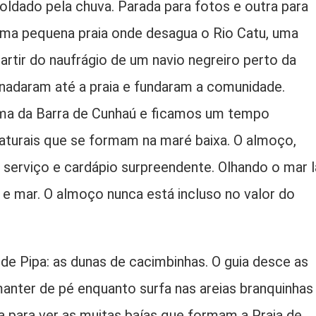
ldado pela chuva. Parada para fotos e outra para
ma pequena praia onde desagua o Rio Catu, uma
rtir do naufrágio de um navio negreiro perto da
nadaram até a praia e fundaram a comunidade.
úma da Barra de Cunhaú e ficamos um tempo
 naturais que se formam na maré baixa. O almoço,
serviço e cardápio surpreendente. Olhando o mar l
 e mar. O almoço nunca está incluso no valor do
 de Pipa: as dunas de cacimbinhas. O guia desce as
manter de pé enquanto surfa nas areias branquinhas
 para ver as muitas baías que formam a Praia de