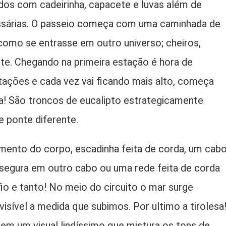
dos com cadeirinha, capacete e luvas além de
essárias. O passeio começa com uma caminhada de
omo se entrasse em outro universo; cheiros,
. Chegando na primeira estação é hora de
ações e cada vez vai ficando mais alto, começa
! São troncos de eucalipto estrategicamente
e ponte diferente.
nto do corpo, escadinha feita de corda, um cab
 segura em outro cabo ou uma rede feita de corda
io e tanto! No meio do circuito o mar surge
isível a medida que subimos. Por ultimo a tirolesa
 em um visual lindíssimo que mistura os tons de