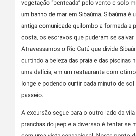
vegetação “penteada” pelo vento e solo mo
um banho de mar em Sibaúma. Sibaúma é u
antiga comunidade quilombola formada a pa
costa, os escravos que puderam se salvar 
Atravessamos o Rio Catú que divide Siba
curtindo a beleza das praia e das piscinas
uma delícia, em um restaurante com otimo 
longe e podendo curtir cada minuto de sol
passeio.
A excursão segue para o outro lado da vila
pranchas do jeep e a diversão é tentar se 
com uma vista sensacional. Neste ponto da