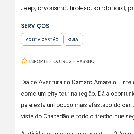
Jeep, arvorismo, tirolesa, sandboard, p
SERVIÇOS
ACEITA CARTÃO
GUIA
ESPORTE
OUTROS
PASSEIO
-
-
Dia de Aventura no Camaro Amarelo: Este 
como um city tour na região. Dá a oportun
pé e está um pouco mais afastado do centr
vista do Chapadão e todo o trecho que seg
A atividade começa com aventura. O Arvor