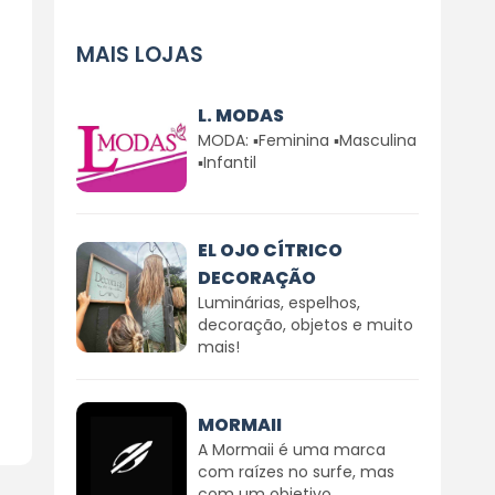
MAIS LOJAS
L. MODAS
MODA: ▪Feminina ▪Masculina
▪Infantil
EL OJO CÍTRICO
DECORAÇÃO
Luminárias, espelhos,
decoração, objetos e muito
mais!
MORMAII
A Mormaii é uma marca
com raízes no surfe, mas
com um objetivo...