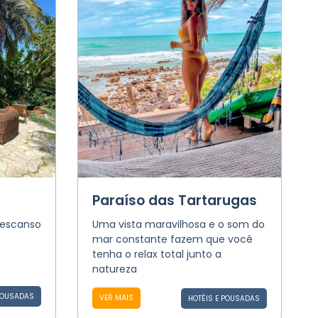
Paraíso das Tartarugas
descanso
Uma vista maravilhosa e o som do
mar constante fazem que você
tenha o relax total junto a
natureza
POUSADAS
VER MAIS
HOTÉIS E POUSADAS