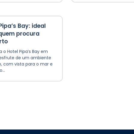
Pipa’s Bay: ideal
quem procura
rto
 o Hotel Pipa’s Bay em
desfrute de um ambiente
o, com vista para o mar e
...