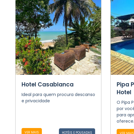
Hotel Casablanca
Pipa 
Hotel
Ideal para quem procura descanso
e privacidade
O Pipa 
por voc
para apr
oferece
VER MAIS
HOTÉIS E POUSADAS
VER MAIS