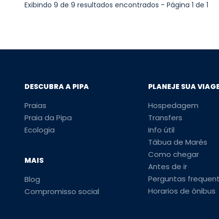
Exibindo 9 de 9 resultados encontrados - Página 1 de 1
DESCUBRA A PIPA
PLANEJE SUA VIAG
Praias
Hospedagem
Praia da Pipa
Transfers
Ecologia
Info útil
Tábua de Marés
Como chegar
MAIS
Antes de ir
Perguntas frequen
Blog
Horarios de ônibus
Compromisso social