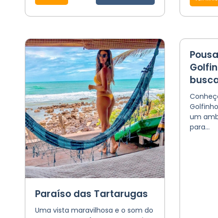
Pousa
Golfi
busca
Conheça
Golfinho
um ambi
para...
Paraíso das Tartarugas
Uma vista maravilhosa e o som do