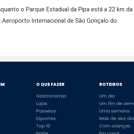
quanto o Parque Estadual da Pipa está a 22 km da
o Aeroporto Internacional de São Gonçalo do
EM
O QUE FAZER
ROTEIROS
Gastronomia
Um dia
Lojas
Um fim de sem
Passeios
Uma semana
Esportes
Mais de dez dia
Top 10
Com crianças
Noite
Em casal