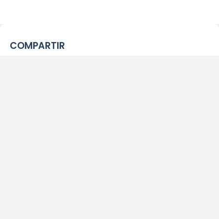
COMPARTIR
Facebook
Twitter
WhatsApp
Messenger
OTRAS PLAYAS
PLAYA DAS MINAS
PLAYA LAGOA GUARAÍRAS