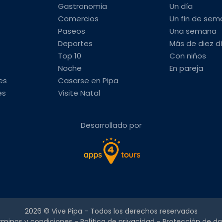
Gastronomia
Un día
Comercios
Un fin de se
Paseos
Una semana
Deportes
Más de diez d
Top 10
Con niños
Noche
En pareja
es
Casarse en Pipa
es
Visite Natal
Desarrollado por
2026 ©
Vive Pipa
- Todos los derechos reservados
rminos y condiciones
-
Política de privacidad
-
Protección de da